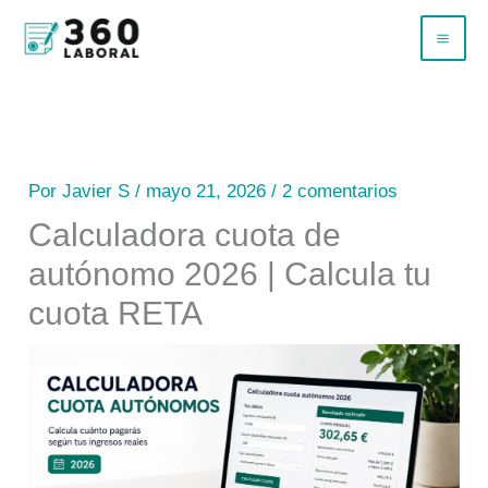
Ir
B
al
u
contenido
s
c
a
Por
Javier S
/
mayo 21, 2026
/
2 comentarios
r
Calculadora cuota de
autónomo 2026 | Calcula tu
cuota RETA