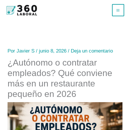
Ir
B
al
u
contenido
s
c
a
Por
Javier S
/
junio 8, 2026
/
Deja un comentario
r
¿Autónomo o contratar
empleados? Qué conviene
más en un restaurante
pequeño en 2026