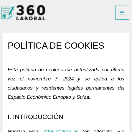
Ir
B
al
u
contenido
s
c
POLÍTICA DE COOKIES
a
r
Esta política de cookies fue actualizada por última
vez el noviembre 7, 2024 y se aplica a los
ciudadanos y residentes legales permanentes del
Espacio Económico Europeo y Suiza.
I. INTRODUCCIÓN
Nuestra web,
https://allges.es
(en adelante: «la