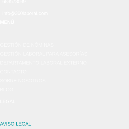
683573039
info@360laboral.com
MENÚ
GESTIÓN DE NÓMINAS
GESTIÓN LABORAL PARA ASESORÍAS
DEPARTAMENTO LABORAL EXTERNO
CONTACTO
SOBRE NOSOTROS
BLOG
LEGAL
AVISO LEGAL