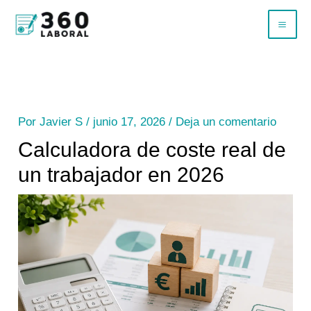
Ir
B
al
u
contenido
s
c
a
Por
Javier S
/
junio 17, 2026
/
Deja un comentario
r
Calculadora de coste real de
un trabajador en 2026