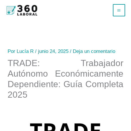
Ir
B
al
u
contenido
s
c
a
Por
Lucía R
/
junio 24, 2025
/
Deja un comentario
r
TRADE: Trabajador
Autónomo Económicamente
Dependiente: Guía Completa
2025