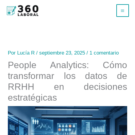
Ir
B
al
u
contenido
s
c
a
Por
Lucía R
/
septiembre 23, 2025
/
1 comentario
r
People Analytics: Cómo
transformar los datos de
RRHH en decisiones
estratégicas