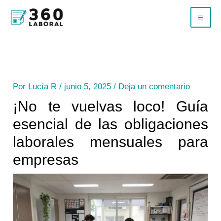
Ir
B
al
u
contenido
s
c
a
Por
Lucía R
/
junio 5, 2025
/
Deja un comentario
r
¡No te vuelvas loco! Guía
esencial de las obligaciones
laborales mensuales para
empresas