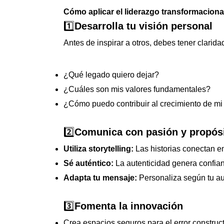
Cómo aplicar el liderazgo transformacional
1️⃣
Desarrolla tu visión personal
Antes de inspirar a otros, debes tener clarida
¿Qué legado quiero dejar?
¿Cuáles son mis valores fundamentales?
¿Cómo puedo contribuir al crecimiento de mi
2️⃣
Comunica con pasión y propós
Utiliza storytelling:
Las historias conectan e
Sé auténtico:
La autenticidad genera confia
Adapta tu mensaje:
Personaliza según tu a
3️⃣
Fomenta la innovación
Crea espacios seguros para el error construc