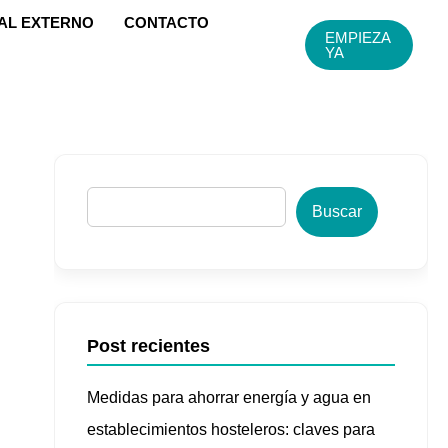
AL EXTERNO
CONTACTO
EMPIEZA
YA
B
u
Buscar
s
c
a
r
Post recientes
Medidas para ahorrar energía y agua en
establecimientos hosteleros: claves para