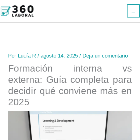
Ir
B
al
u
contenido
s
c
a
Por
Lucía R
/
agosto 14, 2025
/
Deja un comentario
r
Formación interna vs
externa: Guía completa para
decidir qué conviene más en
2025