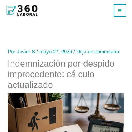
Ir
B
al
u
contenido
s
c
a
Por
Javier S
/
mayo 27, 2026
/
Deja un comentario
r
Indemnización por despido
improcedente: cálculo
actualizado