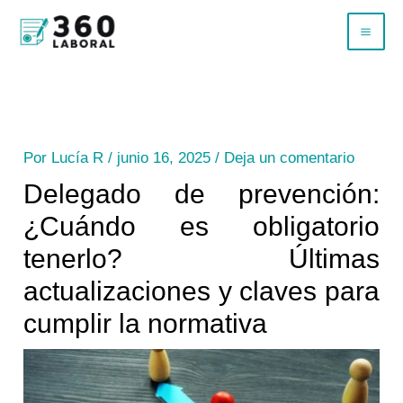
Ir
B
al
u
contenido
s
c
a
Por
Lucía R
/
junio 16, 2025
/
Deja un comentario
r
Delegado de prevención:
¿Cuándo es obligatorio
tenerlo? Últimas
actualizaciones y claves para
cumplir la normativa