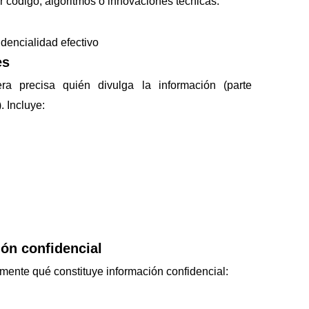
r código, algoritmos o innovaciones técnicas.
dencialidad efectivo
es
a precisa quién divulga la información (parte
. Incluye:
ión confidencial
amente qué constituye información confidencial: