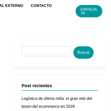
AL EXTERNO
CONTACTO
EMPIEZA
YA
B
u
Buscar
s
c
a
r
Post recientes
Logística de última milla: el gran reto del
boom del ecommerce en 2026