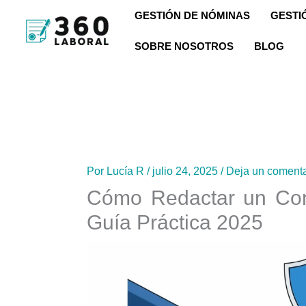
Ir
GESTIÓN DE NÓMINAS
GESTI
al
SOBRE NOSOTROS
BLOG
contenido
Por
Lucía R
/
julio 24, 2025
/
Deja un comenta
Cómo Redactar un Cont
Guía Práctica 2025