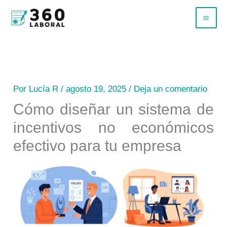
Ir
B
al
u
contenido
s
c
a
Por
Lucía R
/
agosto 19, 2025
/
Deja un comentario
r
Cómo diseñar un sistema de
incentivos no económicos
efectivo para tu empresa