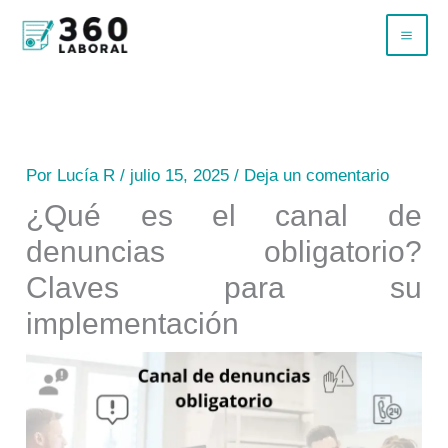
Ir
B
al
u
contenido
s
c
a
Por
Lucía R
/
julio 15, 2025
/
Deja un comentario
r
¿Qué es el canal de
denuncias obligatorio?
Claves para su
implementación