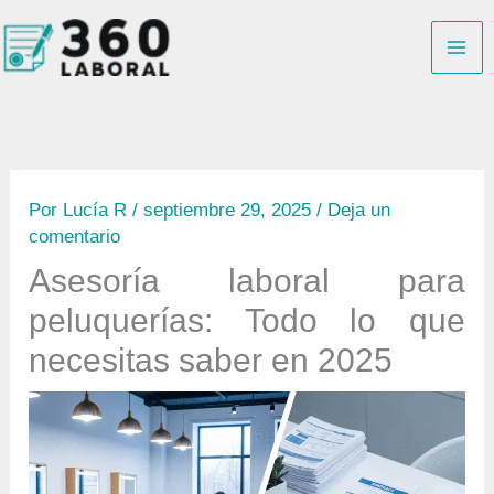
Ir
B
al
u
contenido
s
c
a
r
Por
Lucía R
/
septiembre 29, 2025
/
Deja un
comentario
Asesoría laboral para
peluquerías: Todo lo que
necesitas saber en 2025