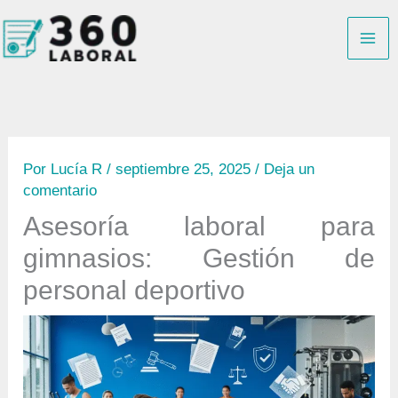
Ir
B
al
u
contenido
s
c
a
r
Por
Lucía R
/
septiembre 25, 2025
/
Deja un
comentario
Asesoría laboral para
gimnasios: Gestión de
personal deportivo