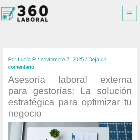
Ir
B
al
u
contenido
s
c
a
r
Por
Lucía R
/
noviembre 7, 2025
/
Deja un
comentario
Asesoría laboral externa
para gestorías: La solución
estratégica para optimizar tu
negocio